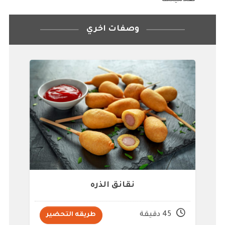
وصفات اخري
نقانق الذره
45 دقيقة
طريقه التحضير