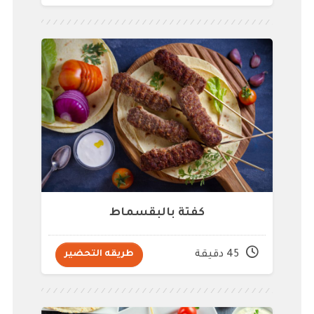
كفتة بالبقسماط
45 دقيقة
طريقه التحضير